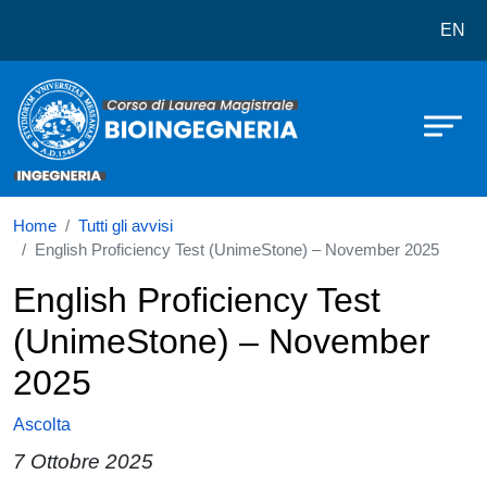
Corso di laurea in LM-21 Bioingegn
Salta al contenuto principale
EN
Home
Tutti gli avvisi
English Proficiency Test (UnimeStone) – November 2025
English Proficiency Test
(UnimeStone) – November
2025
Ascolta
7 Ottobre 2025