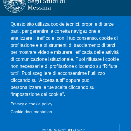
Università degli Studi di Messina
Questo sito utilizza cookie tecnici, propri e di terze
Piazza Pugliatti, 1 - 98122 Messina
parti, per garantire la corretta navigazione e
Cod. Fiscale 80004070837
analizzare il traffico e, con il tuo consenso, cookie di
P.IVA 00724160833
profilazione e altri strumenti di tracciamento di terzi
Centralino: 090 676 1
per mostrare video e misurare l'efficacia delle attività
di comunicazione istituzionale. Puoi rifiutare i cookie
MENÙ SOCIAL
non necessari e di profilazione cliccando su “Rifiuta
tutti”. Puoi scegliere di acconsentirne l’utilizzo
cliccando su “Accetta tutti” oppure puoi
MENÙ FOOTER 1
Accessibilità
personalizzare le tue scelte cliccando su
Mappa del sito
“Impostazione dei cookie”.
Privacy e cookie policy
Privacy e cookie policy
Cookie documentation
MENÙ FOOTER 2
Amministrazione trasparente
Cambia idea sui cookie
IMPOSTAZIONE DEI COOKIE